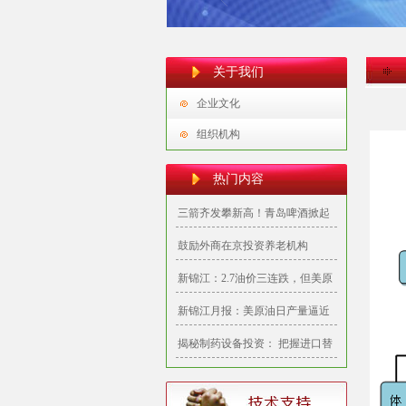
关于我们
企业文化
组织机构
热门内容
三箭齐发攀新高！青岛啤酒掀起
2020首批投资建设新热潮
鼓励外商在京投资养老机构
新锦江：2.7油价三连跌，但美原
油期货多空仍未见分晓
新锦江月报：美原油日产量逼近
千一大关，油价整体看多
揭秘制药设备投资： 把握进口替
代和产业整合机会